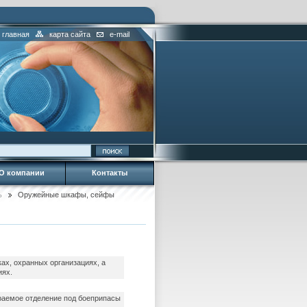
главная
карта сайта
e-mail
О компании
Контакты
ь
Оружейные шкафы, сейфы
ах, охранных организациях, а
иях.
раемое отделение под боеприпасы