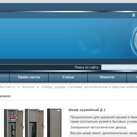
Поиск по сайту:
Прайс-листы
Статьи
Новости
ww.rmkt.ru
Каталог
Сейфы, шкафы, стеллажи, металлическая и офисная мебел
аталог
Шкаф оружейный Д-1
Предназначен для хранения оружия в банк
также охотничьих ружей в бытовых услов
Запираемая металлическая дверца.
Внутри шкаф имеет дополнительное запи