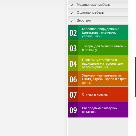
Медицинская мебель
Офисная мебель
Верстаки
Кассовое оборудование
(детекторы, счетчики,
упаковщики)
Товары для бизнеса оптом и
в розницу.
Пломбы: устройства и
расходные материалы для
опломбирования
Упаковочные материалы.
Скотч, стрейч, крепп и стреп
ленты
Стулья и кресла
Распродажа складских
остатков