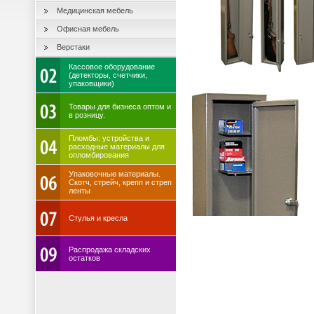
Медицинская мебель
Офисная мебель
Верстаки
Кассовое оборудование
(детекторы, счетчики,
упаковщики)
Товары для бизнеса оптом и
в розницу.
Пломбы: устройства и
расходные материалы для
опломбирования
Упаковочные материалы.
Скотч, стрейч, крепп и стреп
ленты
Стулья и кресла
Распродажа складских
остатков